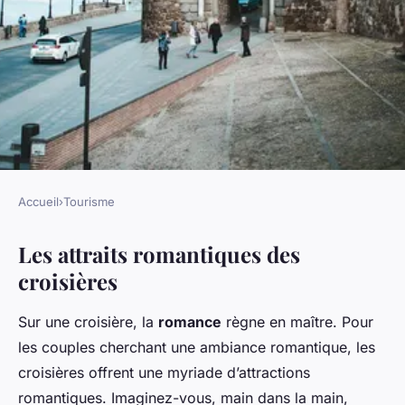
Accueil
›
Tourisme
TOURISME
Les attraits romantiques des
Partir en croisière : l'option
croisières
romantique par excellence ?
Sur une croisière, la
romance
règne en maître. Pour
Kylian
•
6 janvier 2025
•
6 min de lecture
les couples cherchant une ambiance romantique, les
croisières offrent une myriade d’attractions
romantiques. Imaginez-vous, main dans la main,